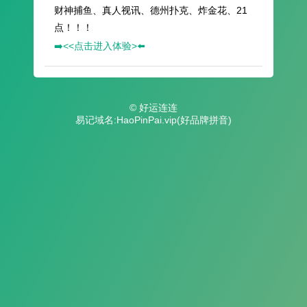
财神捕鱼、真人视讯、德州扑克、炸金花、21
点！！！
➡️<<点击进入体验>⬅️
© 好运连连
易记域名:HaoPinPai.vip(好品牌拼音)